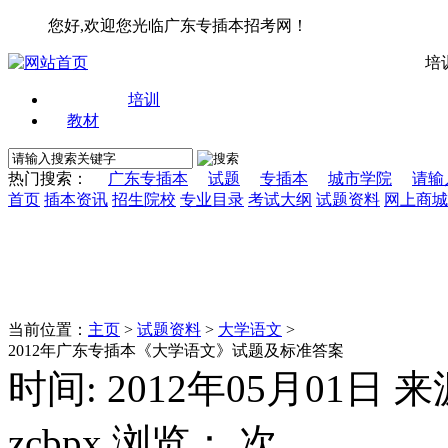
您好,欢迎您光临广东专插本招考网！
培
培训
教材
热门搜索：
广东专插本
试题
专插本
城市学院
请输
首页
插本资讯
招生院校
专业目录
考试大纲
试题资料
网上商城
当前位置：
主页
>
试题资料
>
大学语文
>
2012年广东专插本《大学语文》试题及标准答案
时间: 2012年05月01日
zcbpx 浏览：
次